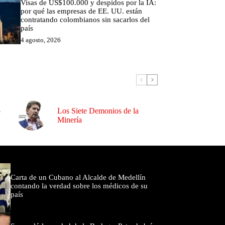
Visas de US$100.000 y despidos por la IA:
por qué las empresas de EE. UU. están
contratando colombianos sin sacarlos del
país
4 agosto, 2026
o
Los Siete Demonios de la
Minería
omentados
Carta de un Cubano al Alcalde de Medellín
contando la verdad sobre los médicos de su
país