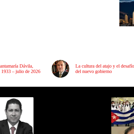
antamaría Dávila,
La cultura del atajo y el desafí
 1933 – julio de 2026
del nuevo gobierno
ida por Sixto Alfredo Pinto
Los Más C