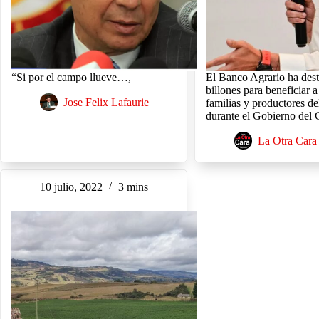
“Si por el campo llueve…,
El Banco Agrario ha des
billones para beneficiar 
Jose Felix Lafaurie
familias y productores d
durante el Gobierno del
La Otra Cara
10 julio, 2022
3 mins