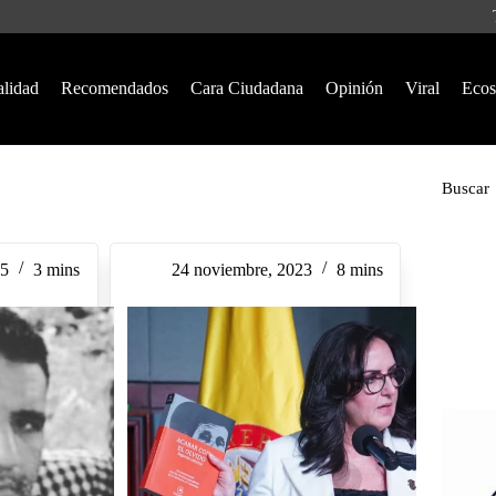
alidad
Recomendados
Cara Ciudadana
Opinión
Viral
Ecos
Buscar
25
3 mins
24 noviembre, 2023
8 mins