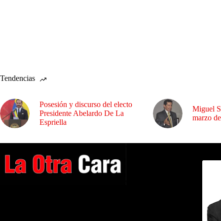
Tendencias
Posesión y discurso del electo
Miguel S
Presidente Abelardo De La
marzo de
Espriella
Dirig
A NUESTROS LECTORES…