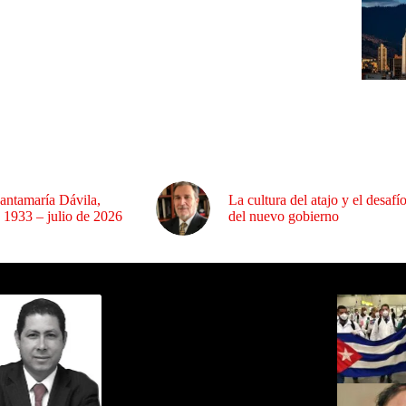
antamaría Dávila,
La cultura del atajo y el desafí
 1933 – julio de 2026
del nuevo gobierno
ida por Sixto Alfredo Pinto
Los Más C