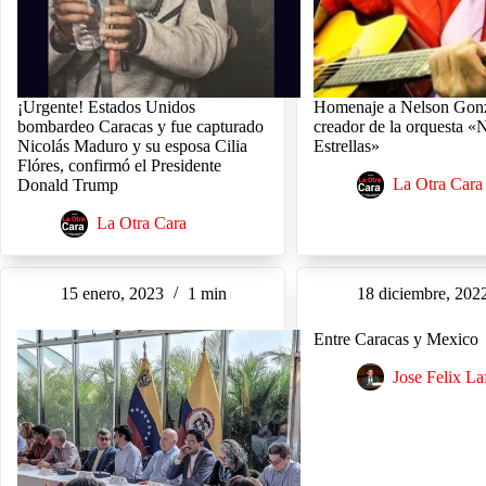
¡Urgente! Estados Unidos
Homenaje a Nelson Gonz
bombardeo Caracas y fue capturado
creador de la orquesta «
Nicolás Maduro y su esposa Cilia
Estrellas»
Flóres, confirmó el Presidente
La Otra Cara
Donald Trump
La Otra Cara
15 enero, 2023
1 min
18 diciembre, 202
Entre Caracas y Mexico
Jose Felix La