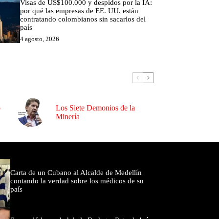
Visas de US$100.000 y despidos por la IA:
por qué las empresas de EE. UU. están
contratando colombianos sin sacarlos del
país
4 agosto, 2026
o
Los Siete Demonios de la
Minería
omentados
Carta de un Cubano al Alcalde de Medellín
contando la verdad sobre los médicos de su
país