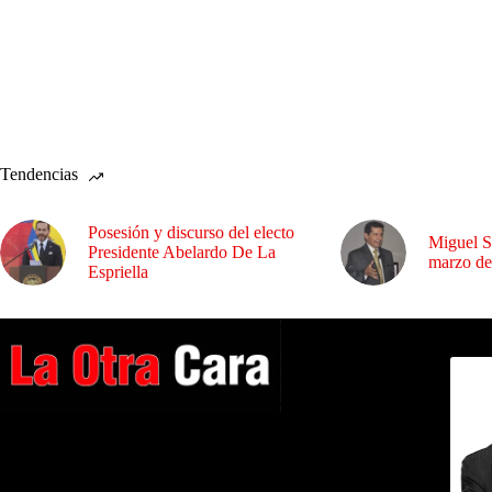
Tendencias
Posesión y discurso del electo
Miguel S
Presidente Abelardo De La
marzo de
Espriella
Dirig
A NUESTROS LECTORES…