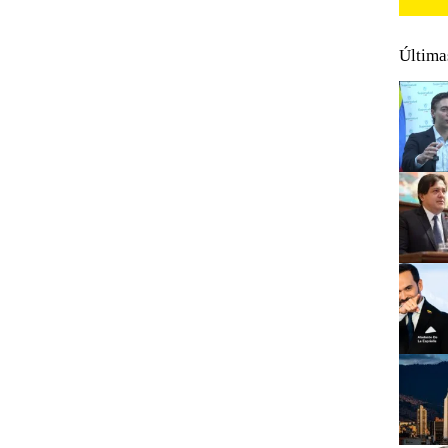
Última