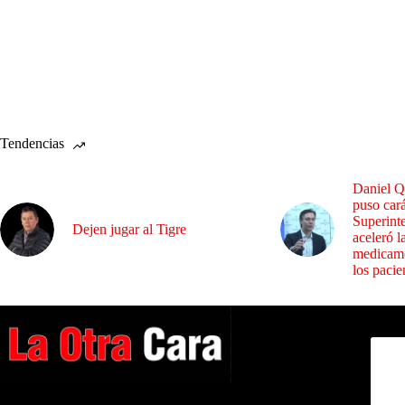
Tendencias
Daniel Q
puso cará
Superint
Dejen jugar al Tigre
aceleró l
medicame
los pacie
Dirig