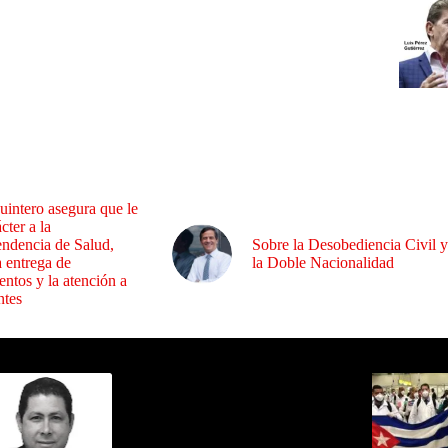
uintero asegura que le
cter a la
endencia de Salud,
Sobre la Desobediencia Civil y
a entrega de
la Doble Nacionalidad
ntos y la atención a
ntes
ida por Sixto Alfredo Pinto
Los Más C