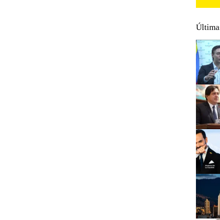
Última