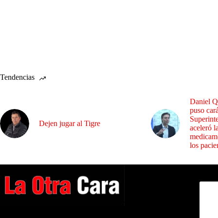
Tendencias
Daniel Q
puso cará
Superint
Dejen jugar al Tigre
aceleró l
medicame
los pacie
Dirig