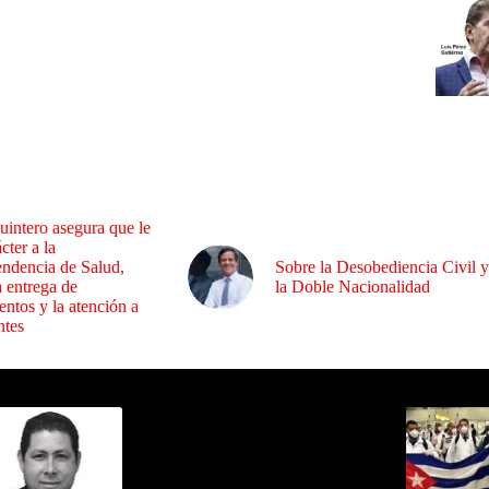
uintero asegura que le
cter a la
endencia de Salud,
Sobre la Desobediencia Civil y
a entrega de
la Doble Nacionalidad
ntos y la atención a
ntes
ida por Sixto Alfredo Pinto
Los Más C