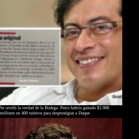
Se reveló la verdad de la Bodega: Petro habría gastado $2.000
millones en 400 tuiteros para desprestigiar a Duque