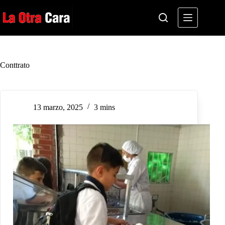
Saltar
al
contenido
Conttrato
13 marzo, 2025
3 mins