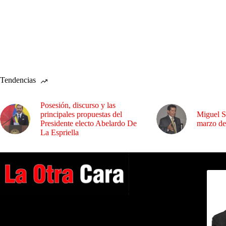
Tendencias
Posesión, discurso y las
principales propuestas del
Miguel S
Presidente electo Abelardo De
marzo de
La Espriella
Dirig
A NUESTROS LECTORES…