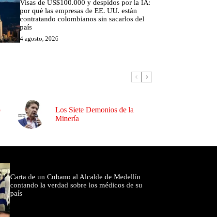
Visas de US$100.000 y despidos por la IA:
por qué las empresas de EE. UU. están
contratando colombianos sin sacarlos del
país
4 agosto, 2026
o
Los Siete Demonios de la
Minería
omentados
Carta de un Cubano al Alcalde de Medellín
contando la verdad sobre los médicos de su
país