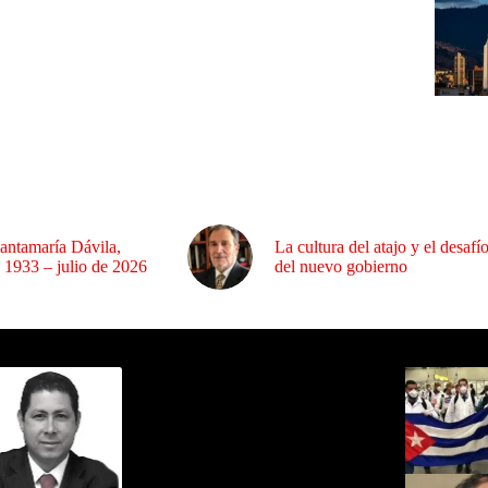
antamaría Dávila,
La cultura del atajo y el desafí
 1933 – julio de 2026
del nuevo gobierno
ida por Sixto Alfredo Pinto
Los Más C