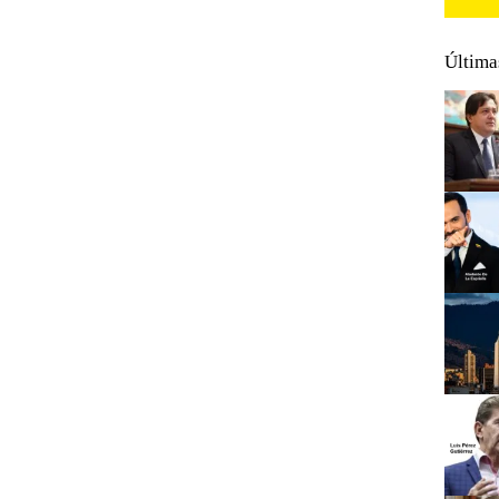
Última