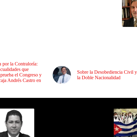
a por la Contraloría:
 cualidades que
Sobre la Desobediencia Civil y
 prueba el Congreso y
la Doble Nacionalidad
aja Andrés Castro en
ida por Sixto Alfredo Pinto
Los Más C