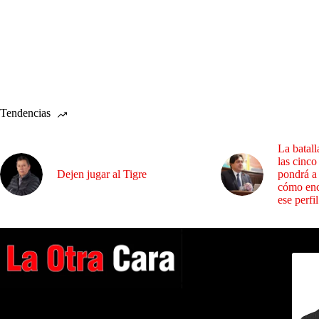
Tendencias
La batall
las cinco
Dejen jugar al Tigre
pondrá a
cómo enc
ese perfil
Dirig