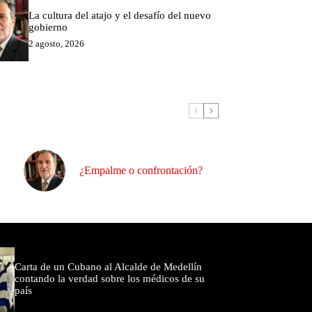
La cultura del atajo y el desafío del nuevo
gobierno
2 agosto, 2026
¿Empalme o confrontación?
omentados
Carta de un Cubano al Alcalde de Medellín
contando la verdad sobre los médicos de su
país