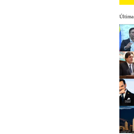
Última