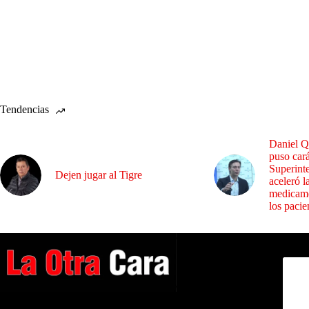
Tendencias
Daniel Q
puso cará
Superint
Dejen jugar al Tigre
aceleró l
medicame
los pacie
Dirig