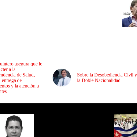
uintero asegura que le
cter a la
endencia de Salud,
Sobre la Desobediencia Civil y
a entrega de
la Doble Nacionalidad
ntos y la atención a
ntes
ida por Sixto Alfredo Pinto
Los Más C