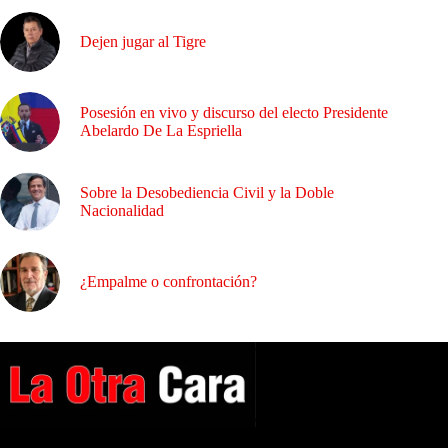
Dejen jugar al Tigre
Posesión en vivo y discurso del electo Presidente
Abelardo De La Espriella
Sobre la Desobediencia Civil y la Doble
Nacionalidad
¿Empalme o confrontación?