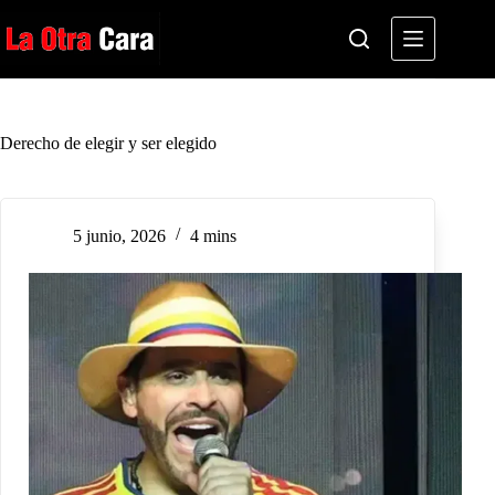
Saltar
al
contenido
Derecho de elegir y ser elegido
5 junio, 2026
4 mins