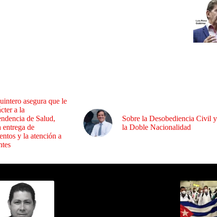
uintero asegura que le
cter a la
endencia de Salud,
Sobre la Desobediencia Civil y
a entrega de
la Doble Nacionalidad
ntos y la atención a
ntes
ida por Sixto Alfredo Pinto
Los Más C