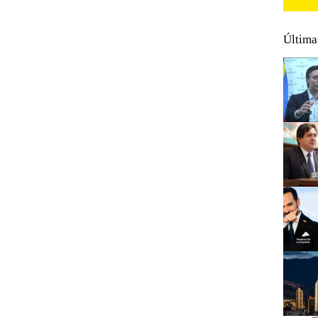
Última