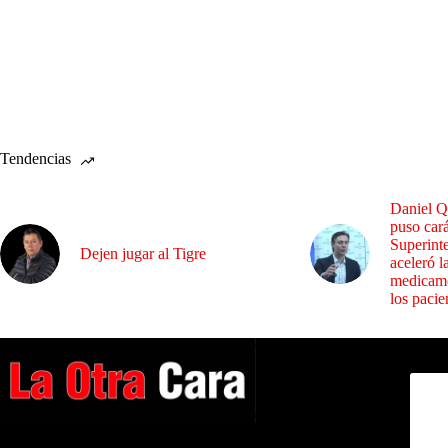
Tendencias
Daniel Q
puso cará
Superint
Dejen jugar al Tigre
aceleró l
medicame
los pacie
Dirig