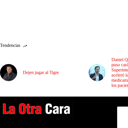
Tendencias
Daniel Q
puso cará
Superint
Dejen jugar al Tigre
aceleró l
medicame
los pacie
Dirig