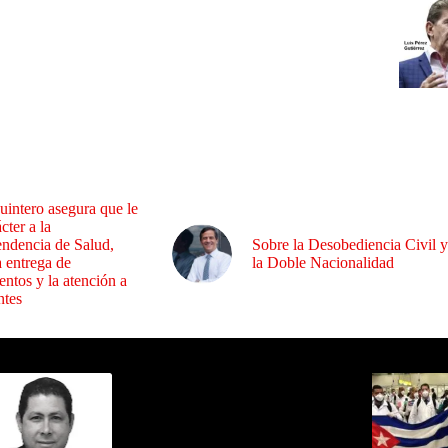
uintero asegura que le
cter a la
endencia de Salud,
Sobre la Desobediencia Civil y
a entrega de
la Doble Nacionalidad
ntos y la atención a
ntes
ida por Sixto Alfredo Pinto
Los Más C