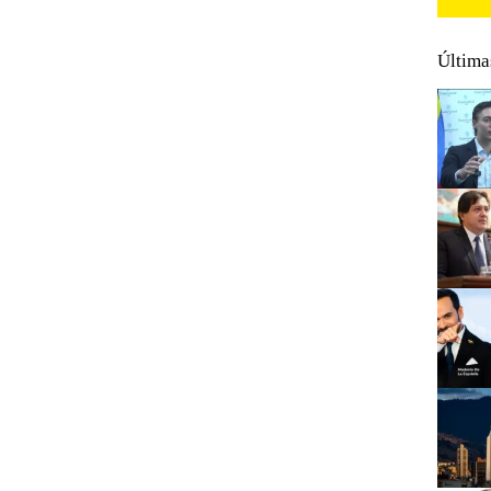
Última