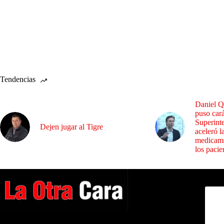
Tendencias
Daniel Q
puso cará
Superint
Dejen jugar al Tigre
aceleró l
medicame
los pacie
Dirig