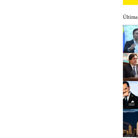
Última