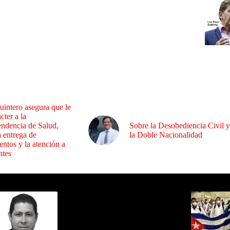
uintero asegura que le
cter a la
endencia de Salud,
Sobre la Desobediencia Civil y
a entrega de
la Doble Nacionalidad
ntos y la atención a
ntes
ida por Sixto Alfredo Pinto
Los Más C