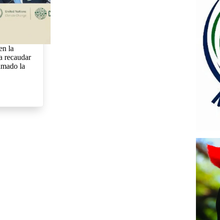
en la
a recaudar
lamado la