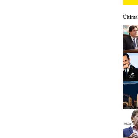
Última