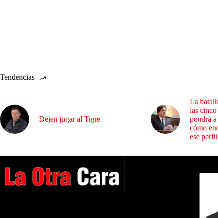
Tendencias
La batall
las cinco
Dejen jugar al Tigre
pondrá a
cómo enc
ese perfil
Dirig