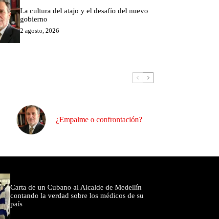
La cultura del atajo y el desafío del nuevo
gobierno
2 agosto, 2026
¿Empalme o confrontación?
omentados
Carta de un Cubano al Alcalde de Medellín
contando la verdad sobre los médicos de su
país