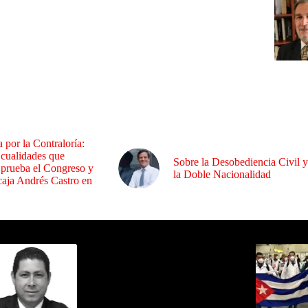
a por la Contraloría:
 cualidades que
Sobre la Desobediencia Civil y
 prueba el Congreso y
la Doble Nacionalidad
aja Andrés Castro en
ida por Sixto Alfredo Pinto
Los Más C