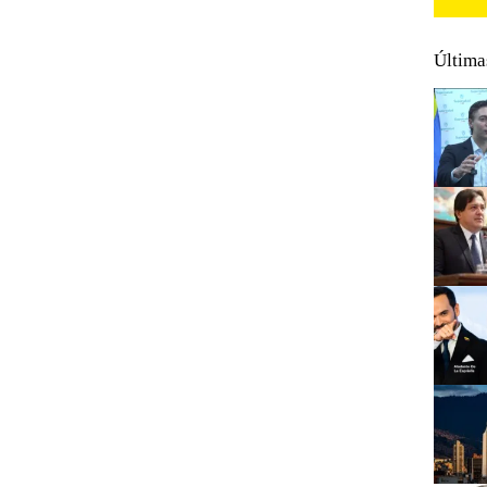
Última