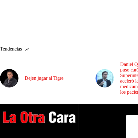
Tendencias
Daniel Q
puso cará
Superint
Dejen jugar al Tigre
aceleró l
medicame
los pacie
Dirig