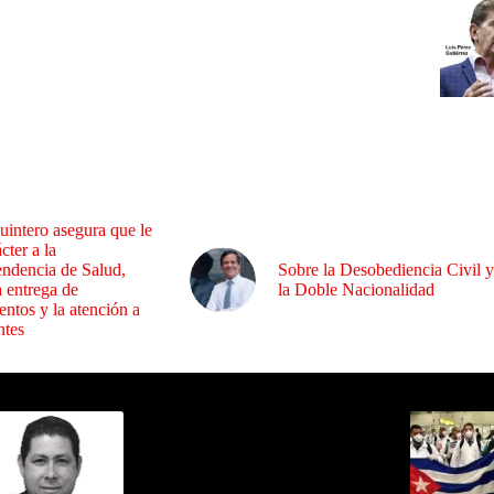
uintero asegura que le
cter a la
endencia de Salud,
Sobre la Desobediencia Civil y
a entrega de
la Doble Nacionalidad
ntos y la atención a
ntes
ida por Sixto Alfredo Pinto
Los Más C