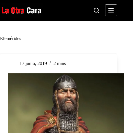
Saltar
al
contenido
Efemérides
17 junio, 2019
2 mins