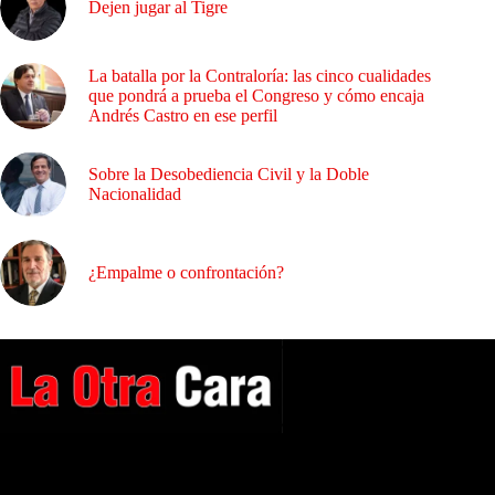
Dejen jugar al Tigre
La batalla por la Contraloría: las cinco cualidades
que pondrá a prueba el Congreso y cómo encaja
Andrés Castro en ese perfil
Sobre la Desobediencia Civil y la Doble
Nacionalidad
¿Empalme o confrontación?
A NUESTROS LECTORES…