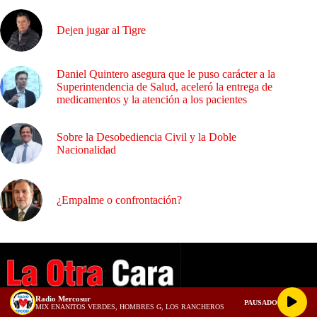
Dejen jugar al Tigre
Daniel Quintero asegura que le puso carácter a la
Superintendencia de Salud, aceleró la entrega de
medicamentos y la atención a los pacientes
Sobre la Desobediencia Civil y la Doble
Nacionalidad
¿Empalme o confrontación?
Radio Mercosur
PAUSADO
MIX ENANITOS VERDES, HOMBRES G, LOS RANCHEROS