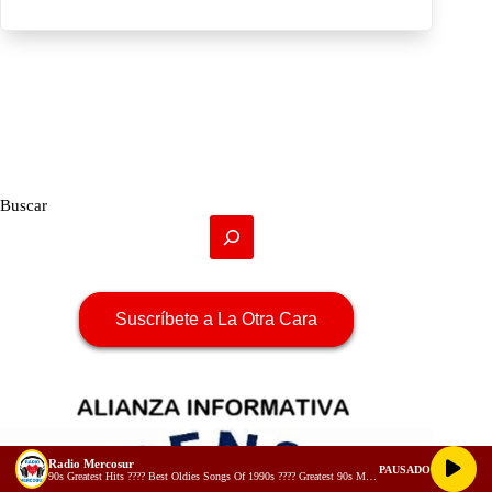
Buscar
Suscríbete a La Otra Cara
Radio Mercosur
PAUSADO
90s Greatest Hits ???? Best Oldies Songs Of 1990s ???? Greatest 90s Music Hits (128 kbps)