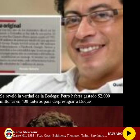
Se reveló la verdad de la Bodega: Petro habría gastado $2.000
millones en 400 tuiteros para desprestigiar a Duque
Radio Mercosur
PAUSADO
Dance Hits 1985 - Feat. Opus, Baltimora, Thompson Twins, Eurythmics, Katrina & the Waves more!