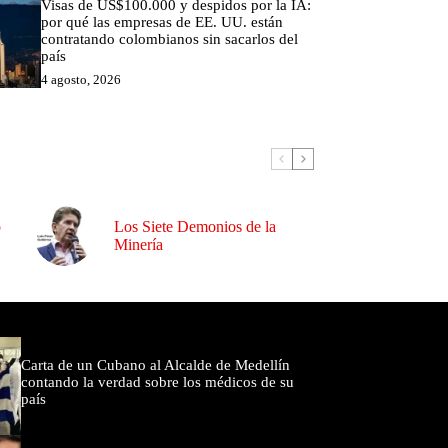
Visas de US$100.000 y despidos por la IA:
por qué las empresas de EE. UU. están
contratando colombianos sin sacarlos del
país
4 agosto, 2026
o
Los Siete Demonios de la
Minería
omentados
Carta de un Cubano al Alcalde de Medellín
contando la verdad sobre los médicos de su
país