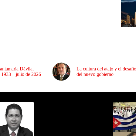
antamaría Dávila,
La cultura del atajo y el desafí
 1933 – julio de 2026
del nuevo gobierno
ida por Sixto Alfredo Pinto
Los Más C