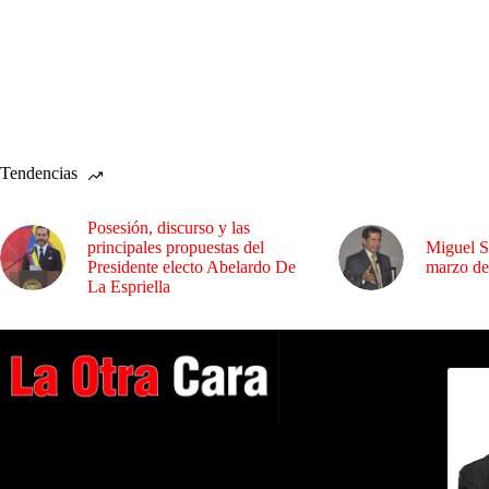
Tendencias
Posesión, discurso y las
principales propuestas del
Miguel S
Presidente electo Abelardo De
marzo de
La Espriella
Dirig
A NUESTROS LECTORES…