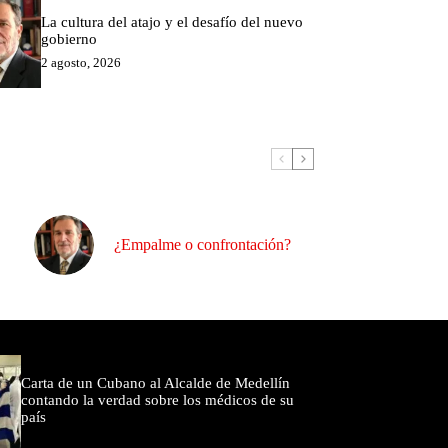
La cultura del atajo y el desafío del nuevo
gobierno
2 agosto, 2026
¿Empalme o confrontación?
omentados
Carta de un Cubano al Alcalde de Medellín
contando la verdad sobre los médicos de su
país