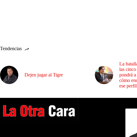
Tendencias
La batall
las cinco
Dejen jugar al Tigre
pondrá a
cómo enc
ese perfil
Dirig