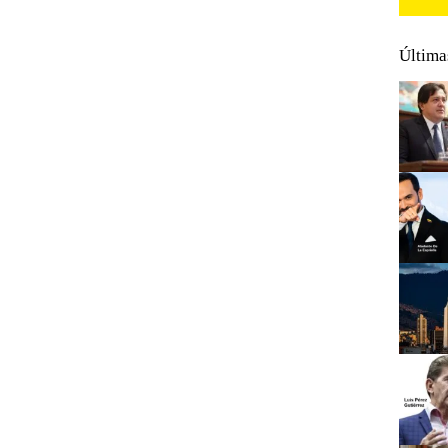
Última