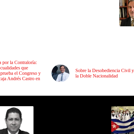
a por la Contraloría:
 cualidades que
Sobre la Desobediencia Civil y
 prueba el Congreso y
la Doble Nacionalidad
aja Andrés Castro en
ida por Sixto Alfredo Pinto
Los Más C