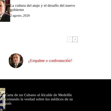
La cultura del atajo y el desafío del nuevo
gobierno
2 agosto, 2026
¿Empalme o confrontación?
omentados
Carta de un Cubano al Alcalde de Medellín
contando la verdad sobre los médicos de su
país