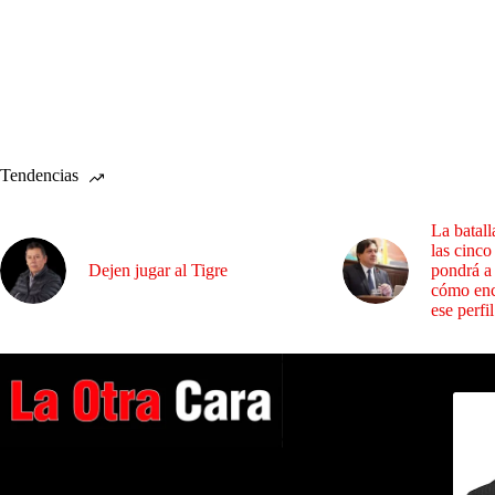
Tendencias
La batall
las cinco
Dejen jugar al Tigre
pondrá a
cómo enc
ese perfil
Dirig