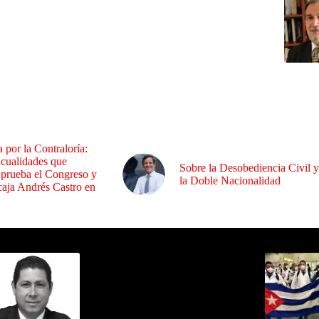
a por la Contraloría:
 cualidades que
Sobre la Desobediencia Civil y
 prueba el Congreso y
la Doble Nacionalidad
aja Andrés Castro en
ida por Sixto Alfredo Pinto
Los Más C