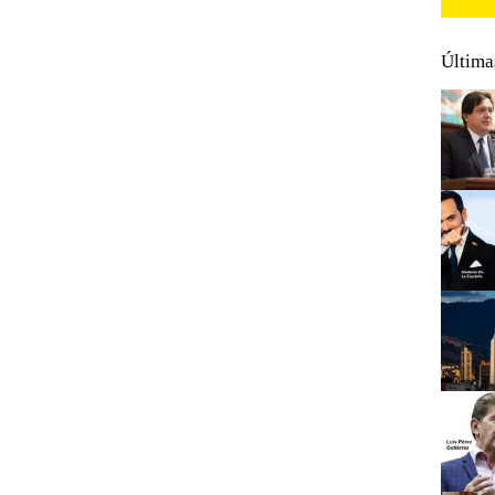
Última