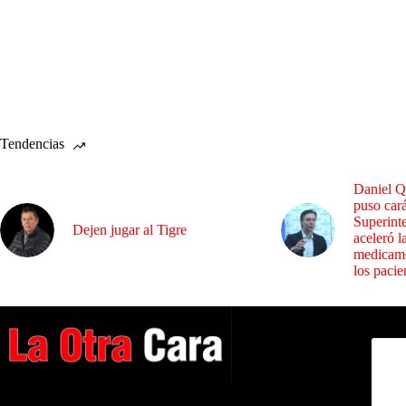
Tendencias
Daniel Q
puso cará
Superint
Dejen jugar al Tigre
aceleró l
medicame
los pacie
Dirig