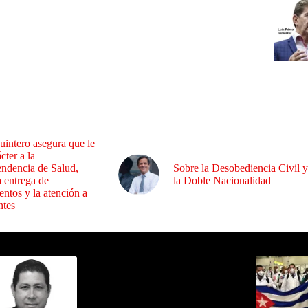
uintero asegura que le
cter a la
endencia de Salud,
Sobre la Desobediencia Civil y
a entrega de
la Doble Nacionalidad
ntos y la atención a
ntes
ida por Sixto Alfredo Pinto
Los Más C