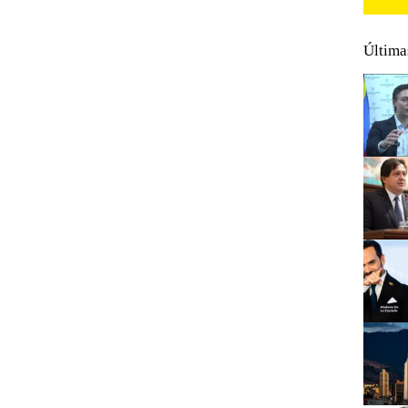
Última