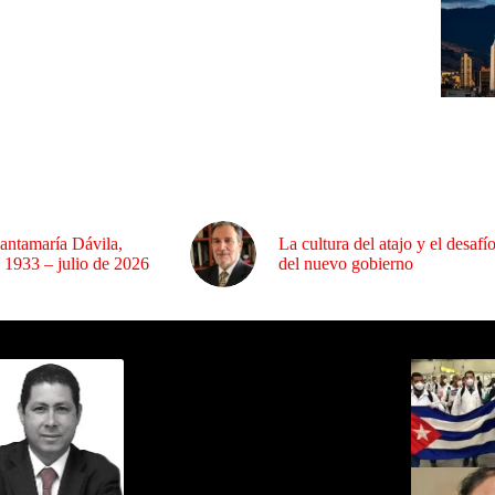
antamaría Dávila,
La cultura del atajo y el desafí
 1933 – julio de 2026
del nuevo gobierno
ida por Sixto Alfredo Pinto
Los Más C