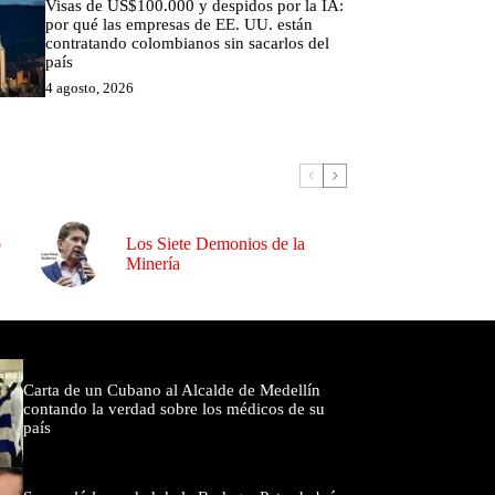
Visas de US$100.000 y despidos por la IA:
por qué las empresas de EE. UU. están
contratando colombianos sin sacarlos del
país
4 agosto, 2026
o
Los Siete Demonios de la
Minería
omentados
Carta de un Cubano al Alcalde de Medellín
contando la verdad sobre los médicos de su
país