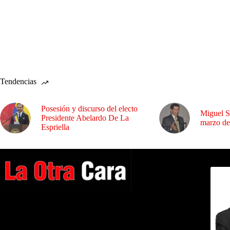
Tendencias
Posesión y discurso del electo
Miguel S
Presidente Abelardo De La
marzo de
Espriella
Dirig
A NUESTROS LECTORES…