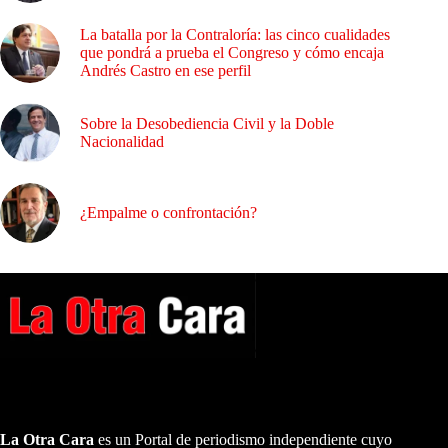
La batalla por la Contraloría: las cinco cualidades
que pondrá a prueba el Congreso y cómo encaja
Andrés Castro en ese perfil
Sobre la Desobediencia Civil y la Doble
Nacionalidad
¿Empalme o confrontación?
A NUESTROS LECTORES…
La Otra Cara
es un Portal de periodismo independiente cuyo