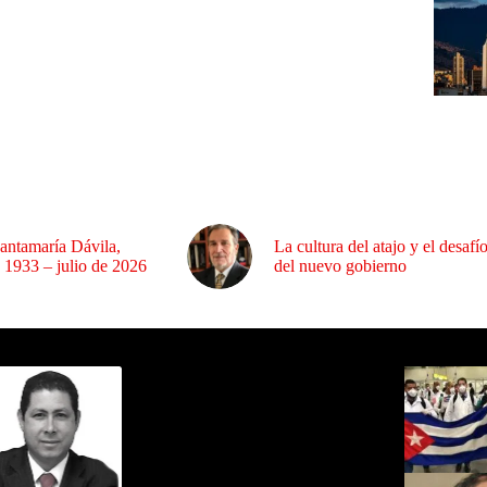
antamaría Dávila,
La cultura del atajo y el desafí
 1933 – julio de 2026
del nuevo gobierno
ida por Sixto Alfredo Pinto
Los Más C