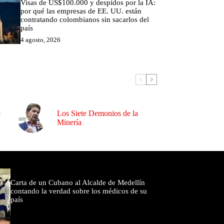
Visas de US$100.000 y despidos por la IA:
por qué las empresas de EE. UU. están
contratando colombianos sin sacarlos del
país
4 agosto, 2026
o
Los Siete Demonios de la
Minería
omentados
Carta de un Cubano al Alcalde de Medellín
contando la verdad sobre los médicos de su
país