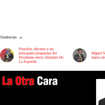
Tendencias
Posesión, discurso y las
principales propuestas del
Miguel S
Presidente electo Abelardo De
marzo de
La Espriella
Dirig
A NUESTROS LECTORES…