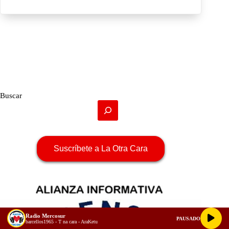
Buscar
Suscríbete a La Otra Cara
Radio Mercosur
PAUSADO
barcellos1965 - T na cara - AraKetu