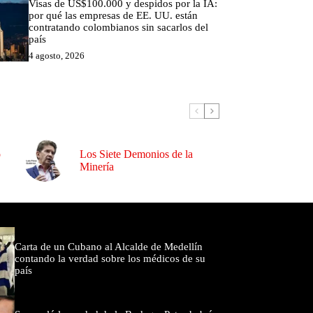
Visas de US$100.000 y despidos por la IA:
por qué las empresas de EE. UU. están
contratando colombianos sin sacarlos del
país
4 agosto, 2026
o
Los Siete Demonios de la
Minería
omentados
Carta de un Cubano al Alcalde de Medellín
contando la verdad sobre los médicos de su
país