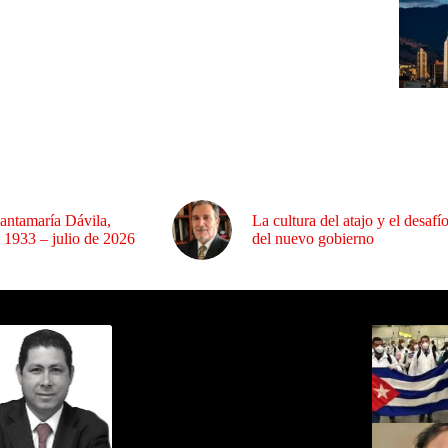
antamaría Dávila,
La cultura del atajo y el desafí
 1933 – julio de 2026
del nuevo gobierno
ida por Sixto Alfredo Pinto
Los Más C