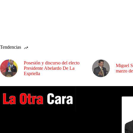
Tendencias
Posesión y discurso del electo
Miguel S
Presidente Abelardo De La
marzo de
Espriella
Dirig
A NUESTROS LECTORES…