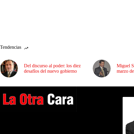
Tendencias
Del discurso al poder: los diez
Miguel S
desafíos del nuevo gobierno
marzo de
Dirig
A NUESTROS LECTORES…