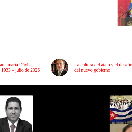
antamaría Dávila,
La cultura del atajo y el desafí
 1933 – julio de 2026
del nuevo gobierno
ida por Sixto Alfredo Pinto
Los Más C