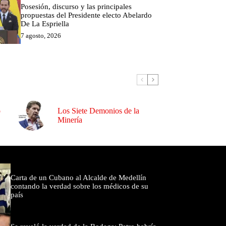
Posesión, discurso y las principales
propuestas del Presidente electo Abelardo
De La Espriella
7 agosto, 2026
o
Los Siete Demonios de la
Minería
omentados
Carta de un Cubano al Alcalde de Medellín
contando la verdad sobre los médicos de su
país