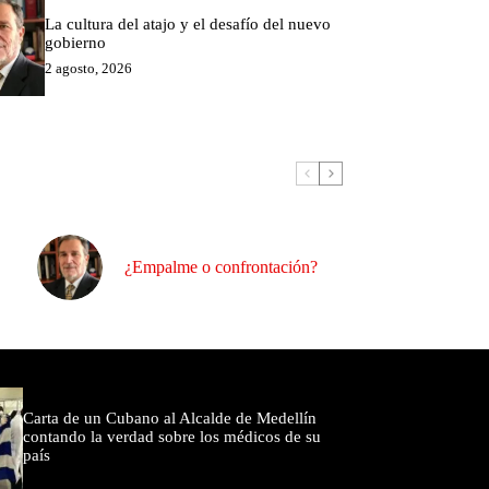
La cultura del atajo y el desafío del nuevo
gobierno
2 agosto, 2026
¿Empalme o confrontación?
omentados
Carta de un Cubano al Alcalde de Medellín
contando la verdad sobre los médicos de su
país