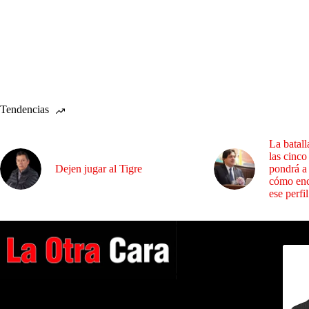
Tendencias
La batall
las cinco
Dejen jugar al Tigre
pondrá a
cómo enc
ese perfil
Dirig