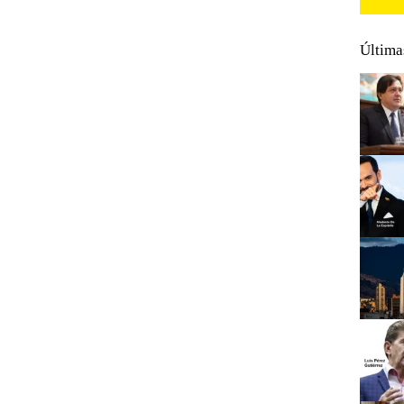
Última