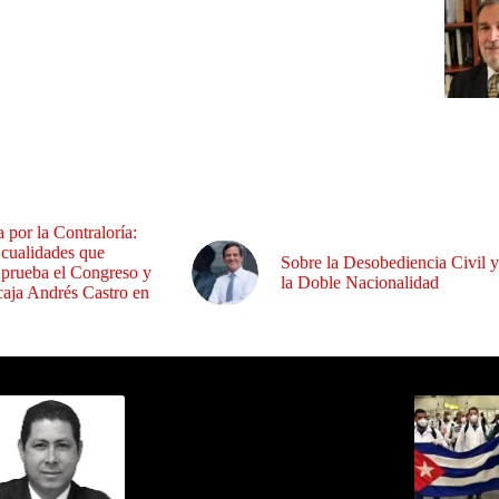
a por la Contraloría:
 cualidades que
Sobre la Desobediencia Civil y
 prueba el Congreso y
la Doble Nacionalidad
aja Andrés Castro en
ida por Sixto Alfredo Pinto
Los Más C