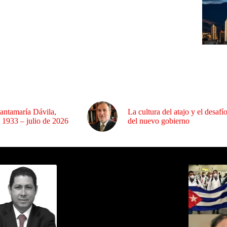
antamaría Dávila,
La cultura del atajo y el desafí
 1933 – julio de 2026
del nuevo gobierno
ida por Sixto Alfredo Pinto
Los Más C