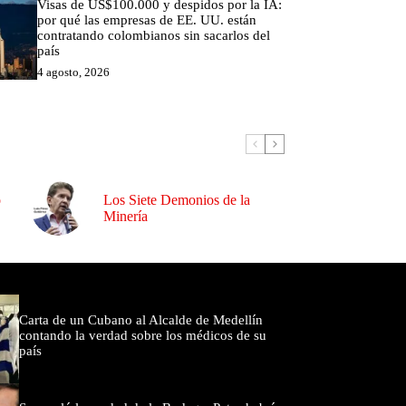
Visas de US$100.000 y despidos por la IA:
por qué las empresas de EE. UU. están
contratando colombianos sin sacarlos del
país
4 agosto, 2026
o
Los Siete Demonios de la
Minería
omentados
Carta de un Cubano al Alcalde de Medellín
contando la verdad sobre los médicos de su
país