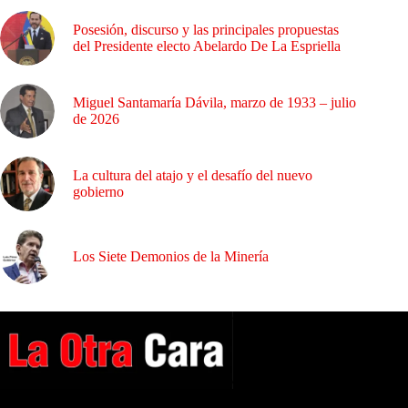
Posesión, discurso y las principales propuestas
del Presidente electo Abelardo De La Espriella
Miguel Santamaría Dávila, marzo de 1933 – julio
de 2026
La cultura del atajo y el desafío del nuevo
gobierno
Los Siete Demonios de la Minería