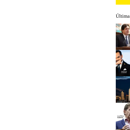
Última