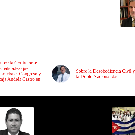
a por la Contraloría:
 cualidades que
Sobre la Desobediencia Civil y
 prueba el Congreso y
la Doble Nacionalidad
aja Andrés Castro en
ida por Sixto Alfredo Pinto
Los Más C