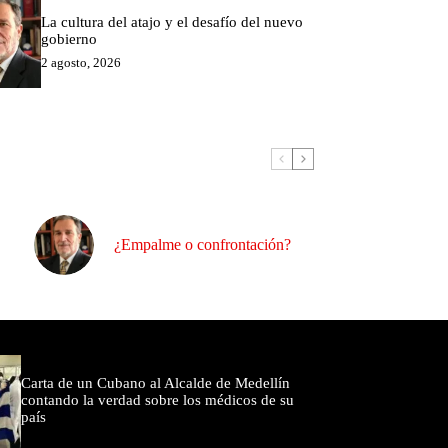
La cultura del atajo y el desafío del nuevo
gobierno
2 agosto, 2026
¿Empalme o confrontación?
omentados
Carta de un Cubano al Alcalde de Medellín
contando la verdad sobre los médicos de su
país