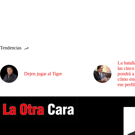
Tendencias
La batall
las cinco
Dejen jugar al Tigre
pondrá a
cómo enc
ese perfil
Dirig