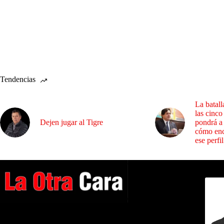
Tendencias
La batall
las cinco
Dejen jugar al Tigre
pondrá a
cómo enc
ese perfil
Dirig