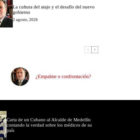
La cultura del atajo y el desafío del nuevo
gobierno
2 agosto, 2026
¿Empalme o confrontación?
omentados
Carta de un Cubano al Alcalde de Medellín
contando la verdad sobre los médicos de su
país