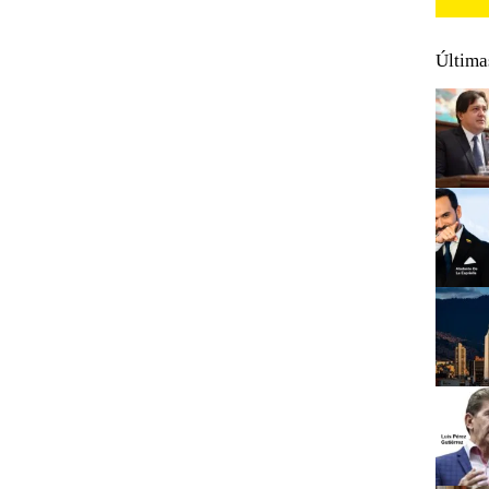
Última