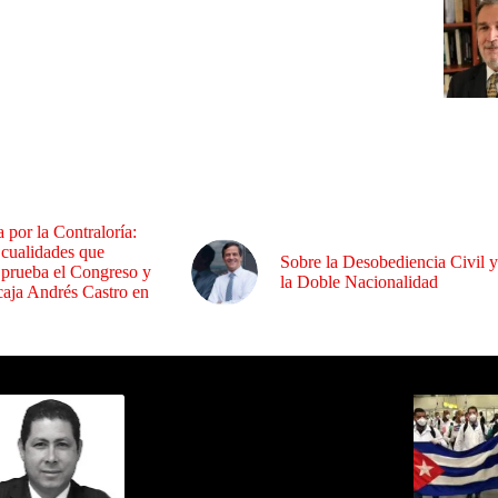
a por la Contraloría:
 cualidades que
Sobre la Desobediencia Civil y
 prueba el Congreso y
la Doble Nacionalidad
aja Andrés Castro en
ida por Sixto Alfredo Pinto
Los Más C