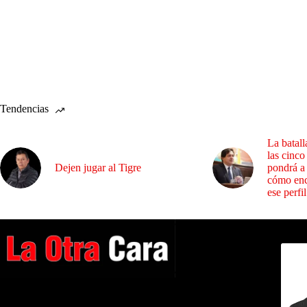
Tendencias
La batall
las cinco
Dejen jugar al Tigre
pondrá a
cómo enc
ese perfil
Dirig