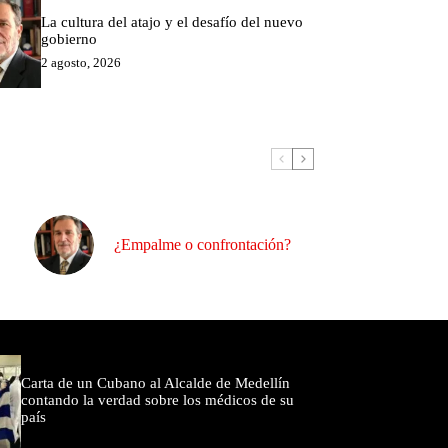
La cultura del atajo y el desafío del nuevo
gobierno
2 agosto, 2026
¿Empalme o confrontación?
omentados
Carta de un Cubano al Alcalde de Medellín
contando la verdad sobre los médicos de su
país