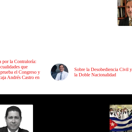
a por la Contraloría:
 cualidades que
Sobre la Desobediencia Civil y
 prueba el Congreso y
la Doble Nacionalidad
aja Andrés Castro en
ida por Sixto Alfredo Pinto
Los Más C