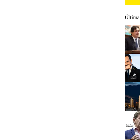
Última