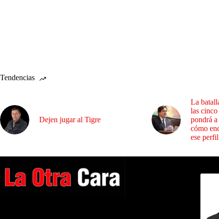
Tendencias
La batall
las cinco
Dejen jugar al Tigre
pondrá a
cómo enc
ese perfil
Dirig