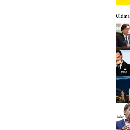
Última