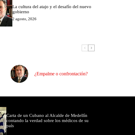
La cultura del atajo y el desafío del nuevo
gobierno
2 agosto, 2026
¿Empalme o confrontación?
omentados
Carta de un Cubano al Alcalde de Medellín
contando la verdad sobre los médicos de su
país