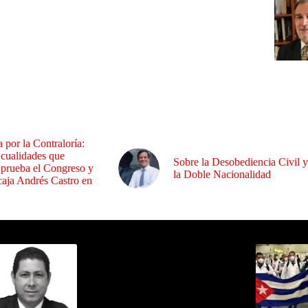
a por la Contraloría:
 cualidades que
Sobre la Desobediencia Civil y
 prueba el Congreso y
la Doble Nacionalidad
aja Andrés Castro en
ida por Sixto Alfredo Pinto
Los Más C