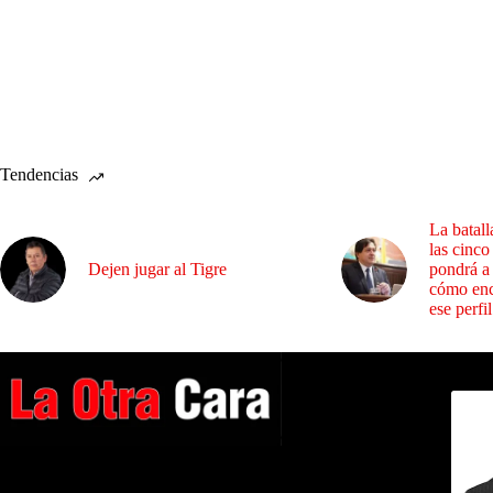
Tendencias
La batall
las cinco
Dejen jugar al Tigre
pondrá a
cómo enc
ese perfil
Dirig