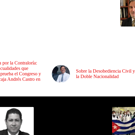
a por la Contraloría:
 cualidades que
Sobre la Desobediencia Civil y
 prueba el Congreso y
la Doble Nacionalidad
aja Andrés Castro en
ida por Sixto Alfredo Pinto
Los Más C