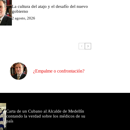
La cultura del atajo y el desafío del nuevo
gobierno
2 agosto, 2026
¿Empalme o confrontación?
omentados
Carta de un Cubano al Alcalde de Medellín
contando la verdad sobre los médicos de su
país