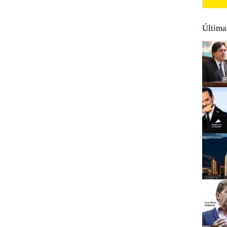
Última