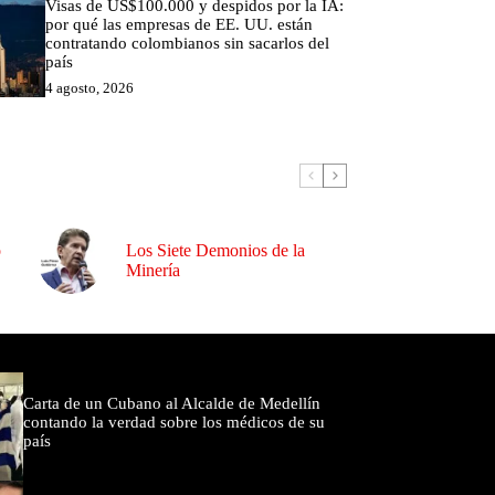
Visas de US$100.000 y despidos por la IA:
por qué las empresas de EE. UU. están
contratando colombianos sin sacarlos del
país
4 agosto, 2026
o
Los Siete Demonios de la
Minería
omentados
Carta de un Cubano al Alcalde de Medellín
contando la verdad sobre los médicos de su
país