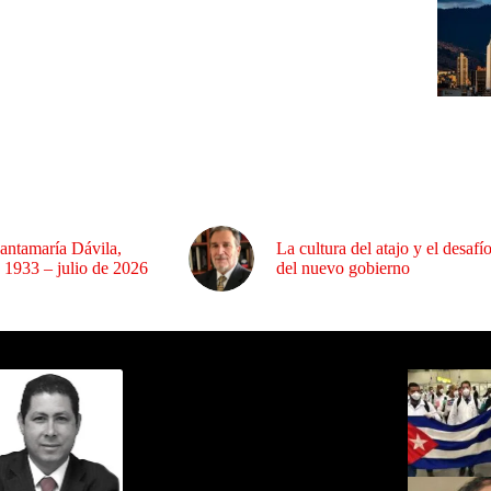
antamaría Dávila,
La cultura del atajo y el desafí
 1933 – julio de 2026
del nuevo gobierno
ida por Sixto Alfredo Pinto
Los Más C