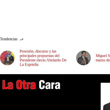
Tendencias
Posesión, discurso y las
principales propuestas del
Miguel S
Presidente electo Abelardo De
marzo de
La Espriella
Dirig
A NUESTROS LECTORES…