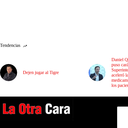
Tendencias
Daniel Q
puso cará
Superint
Dejen jugar al Tigre
aceleró l
medicame
los pacie
Dirig