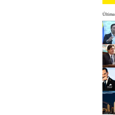
Última