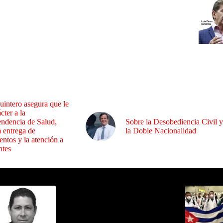
uintero asegura que le
cter a la
endencia de Salud,
Sobre la Desobediencia Civil y
a entrega de
la Doble Nacionalidad
ntos y la atención a
ntes
ida por Sixto Alfredo Pinto
Los Más C