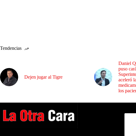
Tendencias
Daniel Q
puso cará
Superint
Dejen jugar al Tigre
aceleró l
medicame
los pacie
Dirig