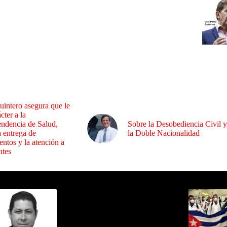
uintero asegura que le
cter a la
endencia de Salud,
Sobre la Desobediencia Civil y
a entrega de
la Doble Nacionalidad
ntos y la atención a
ntes
ida por Sixto Alfredo Pinto
Los Más C