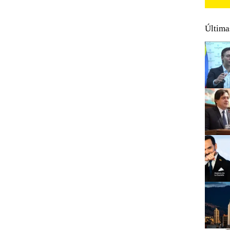
Última