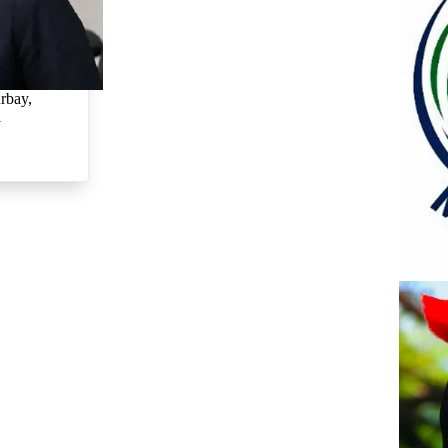
rbay,
l