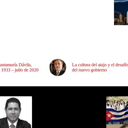
antamaría Dávila,
La cultura del atajo y el desafí
 1933 – julio de 2026
del nuevo gobierno
ida por Sixto Alfredo Pinto
Los Más C