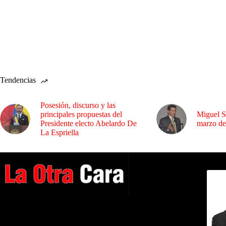
Tendencias
Posesión, discurso y las
principales propuestas del
Miguel S
Presidente electo Abelardo De
marzo de
La Espriella
Dirig
A NUESTROS LECTORES…