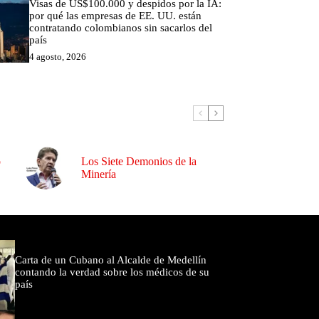
Visas de US$100.000 y despidos por la IA:
por qué las empresas de EE. UU. están
contratando colombianos sin sacarlos del
país
4 agosto, 2026
o
Los Siete Demonios de la
Minería
omentados
Carta de un Cubano al Alcalde de Medellín
contando la verdad sobre los médicos de su
país