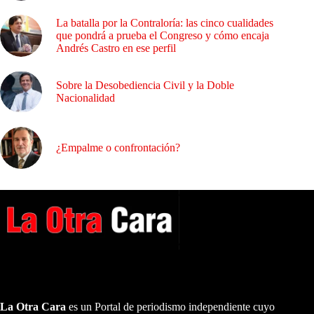
La batalla por la Contraloría: las cinco cualidades
que pondrá a prueba el Congreso y cómo encaja
Andrés Castro en ese perfil
Sobre la Desobediencia Civil y la Doble
Nacionalidad
¿Empalme o confrontación?
A NUESTROS LECTORES…
La Otra Cara
es un Portal de periodismo independiente cuyo