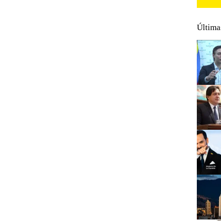
Última