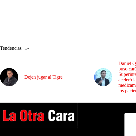
Tendencias
Daniel Q
puso cará
Superint
Dejen jugar al Tigre
aceleró l
medicame
los pacie
Dirig