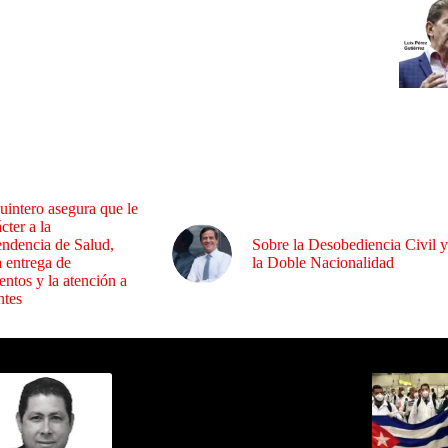
uintero asegura que le
cter a la
endencia de Salud,
Sobre la Desobediencia Civil y
a entrega de
la Doble Nacionalidad
ntos y la atención a
ntes
ida por Sixto Alfredo Pinto
Los Más C