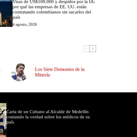
Visas de US$100.000 y despidos por la IA:
por qué las empresas de EE. UU. están
contratando colombianos sin sacarlos del
país
4 agosto, 2026
o
Los Siete Demonios de la
Minería
omentados
Carta de un Cubano al Alcalde de Medellín
contando la verdad sobre los médicos de su
país