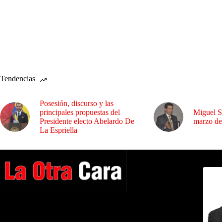
Tendencias
Posesión, discurso y las
principales propuestas del
Miguel S
Presidente electo Abelardo De
marzo de
La Espriella
Dirig
A NUESTROS LECTORES…