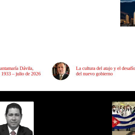
antamaría Dávila,
La cultura del atajo y el desafí
 1933 – julio de 2026
del nuevo gobierno
ida por Sixto Alfredo Pinto
Los Más C