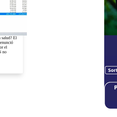
a salud? El
denunció
or el
S no