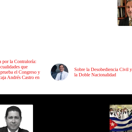
a por la Contraloría:
 cualidades que
Sobre la Desobediencia Civil y
 prueba el Congreso y
la Doble Nacionalidad
aja Andrés Castro en
ida por Sixto Alfredo Pinto
Los Más C