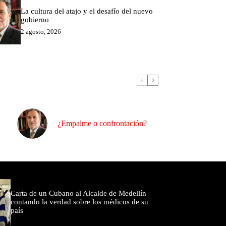
La cultura del atajo y el desafío del nuevo
gobierno
2 agosto, 2026
¿Empalme o confrontación?
omentados
Carta de un Cubano al Alcalde de Medellín
contando la verdad sobre los médicos de su
país