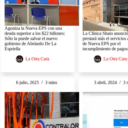
Agoniza la Nueva EPS con una
deuda superior a los $22 billones:
La Clínica Shaio anunci
Sólo la puede salvar el nuevo
prestará más el servicios 
gobierno de Abelardo De La
de Nueva EPS por el
Espriella
incumplimiento de pagos
La Otra Cara
La Otra Cara
6 julio, 2025
3 mins
3 abril, 2024
3 