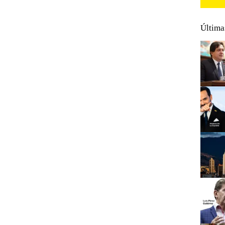
Última