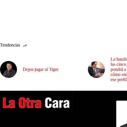
Tendencias
La batall
las cinco
Dejen jugar al Tigre
pondrá a
cómo enc
ese perfil
Dirig