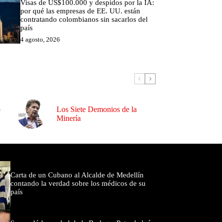
Visas de US$100.000 y despidos por la IA:
por qué las empresas de EE. UU. están
contratando colombianos sin sacarlos del
país
4 agosto, 2026
o
Los Siete Demonios de la
Minería
omentados
Carta de un Cubano al Alcalde de Medellín
contando la verdad sobre los médicos de su
país