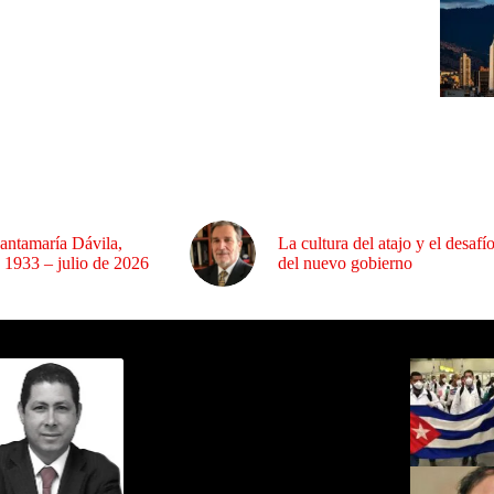
antamaría Dávila,
La cultura del atajo y el desafí
 1933 – julio de 2026
del nuevo gobierno
ida por Sixto Alfredo Pinto
Los Más C