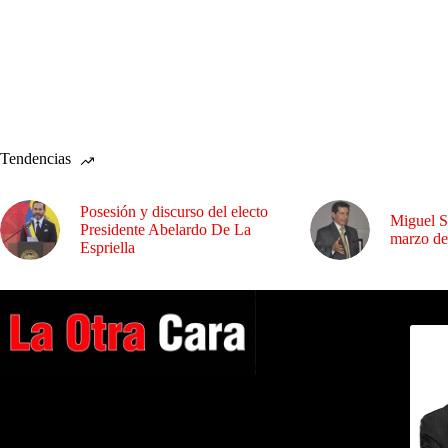
Tendencias
Posesión y discurso del electo
Miguel S
Presidente Abelardo De La
marzo de
Espriella
Dirig
A NUESTROS LECTORES…