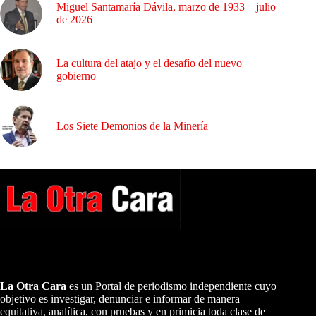
Miguel Santamaría Dávila, marzo de 1933 – julio
de 2026
La cultura del atajo y el desafío del nuevo
gobierno
Los Siete Demonios de la Minería
A NUESTROS LECTORES…
La Otra Cara
es un Portal de periodismo independiente cuyo
objetivo es investigar, denunciar e informar de manera
equitativa, analítica, con pruebas y en primicia toda clase de