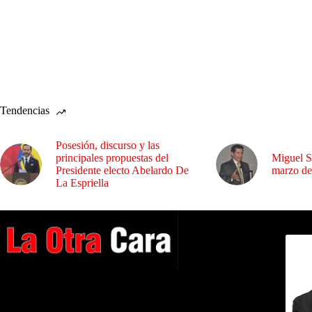
Tendencias
Posesión, discurso y las
principales propuestas del
Miguel S
Presidente electo Abelardo De
marzo de
La Espriella
Dirig
A NUESTROS LECTORES…