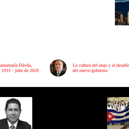
antamaría Dávila,
La cultura del atajo y el desafí
 1933 – julio de 2026
del nuevo gobierno
ida por Sixto Alfredo Pinto
Los Más C