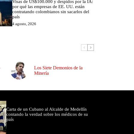
Visas de US$100.000 y despidos por la IA:
por qué las empresas de EE. UU. están
contratando colombianos sin sacarlos del
país
4 agosto, 2026
o
Los Siete Demonios de la
Minería
omentados
Carta de un Cubano al Alcalde de Medellín
contando la verdad sobre los médicos de su
país