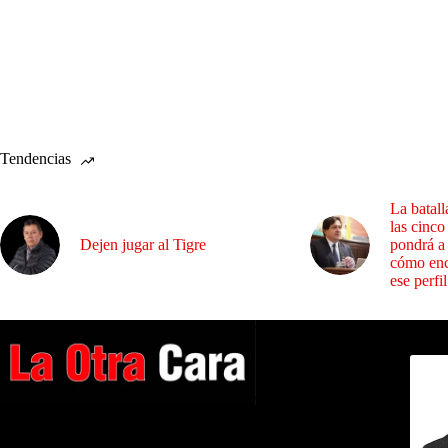
Tendencias
La batall
las cinco
Dejen jugar al Tigre
pondrá a
cómo enc
ese perfil
Dirig