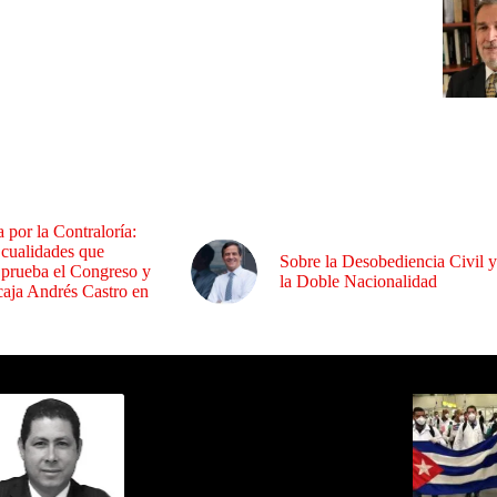
a por la Contraloría:
 cualidades que
Sobre la Desobediencia Civil y
 prueba el Congreso y
la Doble Nacionalidad
aja Andrés Castro en
ida por Sixto Alfredo Pinto
Los Más C