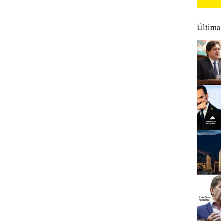
Última