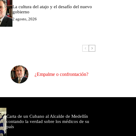
La cultura del atajo y el desafío del nuevo
gobierno
2 agosto, 2026
¿Empalme o confrontación?
omentados
Carta de un Cubano al Alcalde de Medellín
contando la verdad sobre los médicos de su
país